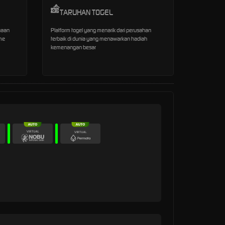
TARUHAN TOGEL
haan
Platform togel yang menarik dari perusahan
ame
terbaik di dunia yang menawarkan hadiah
kemenangan besar