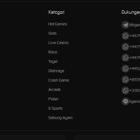
Kategori
Dukunga
Hot Games
@liga
Slots
+447
Live Casino
+447
Race
+447
Togel
+445
Olahraga
+855
Crash Game
Arcade
+319
Poker
ligam
E-Sports
Sabung Ayam