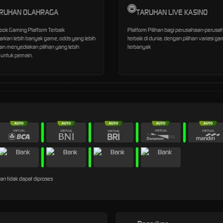
RUHAN OLAHRAGA
TARUHAN LIVE KASINO
ook Gaming Platform Terbaik
Platform Pilihan bagi perusahaan-perusa
kan lebih banyak game, odds yang lebih
terbaik di dunia, dengan pilihan variasi g
 dan menyediakan pilihan yang lebih
terbanyak
untuk pemain.
an tidak dapat diproses