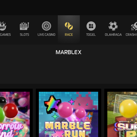
 GAMES
SLOTS
LIVE CASINO
RACE
TOGEL
OLAHRAGA
CRASH
MARBLEX