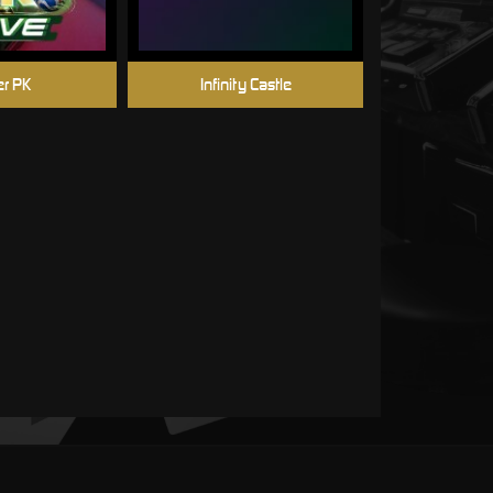
r PK
Infinity Castle