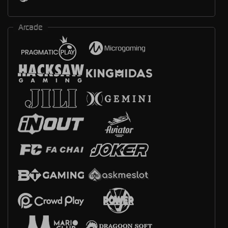
Arcade