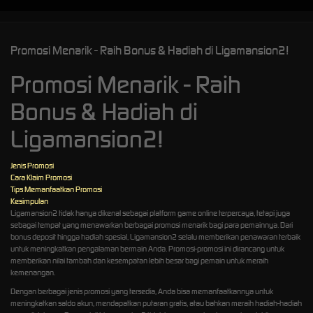
Promosi Menarik - Raih Bonus & Hadiah di Ligamansion2!
Promosi Menarik - Raih
Bonus & Hadiah di
Ligamansion2!
Jenis Promosi
Cara Klaim Promosi
Tips Memanfaatkan Promosi
Kesimpulan
Ligamansion2 tidak hanya dikenal sebagai platform game online terpercaya, tetapi juga
sebagai tempat yang menawarkan berbagai promosi menarik bagi para pemainnya. Dari
bonus deposit hingga hadiah spesial, Ligamansion2 selalu memberikan penawaran terbaik
untuk meningkatkan pengalaman bermain Anda. Promosi-promosi ini dirancang untuk
memberikan nilai tambah dan kesempatan lebih besar bagi pemain untuk meraih
kemenangan.
Dengan berbagai jenis promosi yang tersedia, Anda bisa memanfaatkannya untuk
meningkatkan saldo akun, mendapatkan putaran gratis, atau bahkan meraih hadiah-hadiah