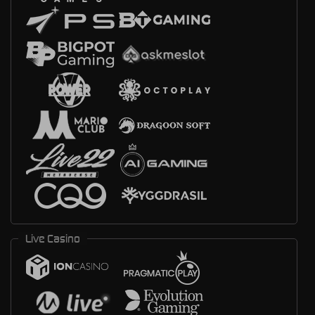
Live Casino