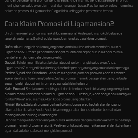
Dengan berbagai jenis promosi yang tersedia, Anda memiliki banyak kesempatan untuk
meningkatkan saldo akun dan meraih kemenangan besar. Pastikan untuk selalu memeriksa
halaman promosi di Ligamansion2 agar tidak ketinggalan penawaran terbaru.
Cara Klaim Promosi di Ligamansion2
Untuk menikmati promosi menarik di Ligamansion2, Anda perlu mengikuti beberapa
langkah sederhana. Berikut adalah panduan lengkap cara klaim promosi:
Daftar Akun:
Langkah pertama yang harus Anda lakukan adalah mendaftar akun di
Ligamansion2. Proses pendaftaran sangat mudah dan cepat, cukup mengisi formulir
pendaftaran dengan data diri yang valid.
Deposit:
Setelah memiliki akun, lakukan deposit untuk mengisi saldo akun Anda.
Ligamansion2 menyediakan berbagai metode pembayaran yang aman dan terpercaya.
Periksa Syarat dan Ketentuan:
Sebelum mengklaim promosi, pastikan Anda membaca
syarat dan ketentuan yang berlaku. Setiap promosi memiliki persyaratan yang berbeda,
seperti jumlah deposit minimum atau periode klaim tertentu.
Klaim Promosi:
Setelah memenuhi syarat dan ketentuan, Anda bisa langsung mengklaim
promosi melalui halaman promosi di Ligamansion2. Biasanya, Anda hanya perlu mengklik
tombol "Klaim" atau memasukkan kode promo yang diberikan.
Nikmati Bonus:
Setelah promosi berhasil diklaim, bonus atau hadiah akan langsung
ditambahkan ke akun Anda. Anda bisa menggunakan bonus ini untuk bermain dan
meningkatkan peluang kemenangan.
Dengan mengikuti langkah-langkah di atas, Anda bisa dengan mudah menikmati berbagai
promosi menarik di Ligamansion2. Pastikan untuk selalu memeriksa syarat dan ketentuan
agar tidak ada kendala saat mengklaim promosi.