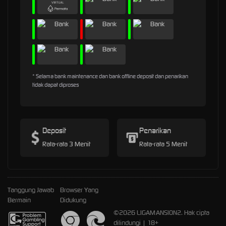
* Selama bank maintenance dan bank offline deposit dan penarikan
tidak dapat diproses
Deposit
Penarikan
Rata-rata 3 Menit
Rata-rata 5 Menit
Tanggung Jawab
Browser Yang
Bermain
Didukung
©2026 LIGAMANSION2. Hak cipta
dilindungi | 18+