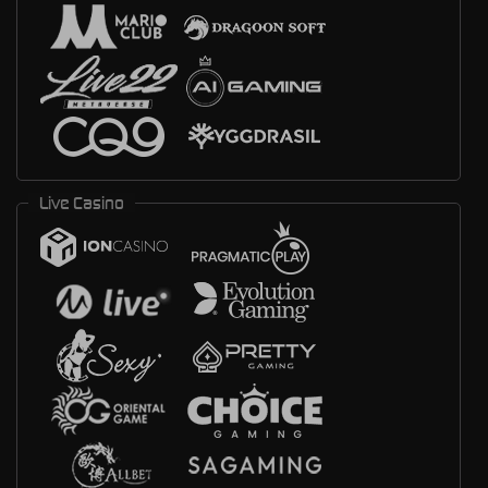
Live Casino