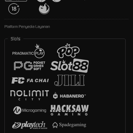
Platform Penyedia Layanan
Slots