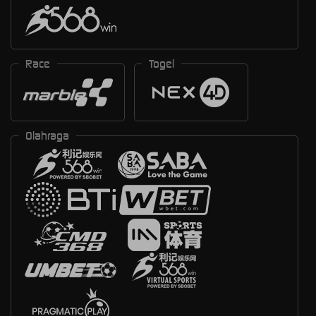
Race
Togel
Olahraga