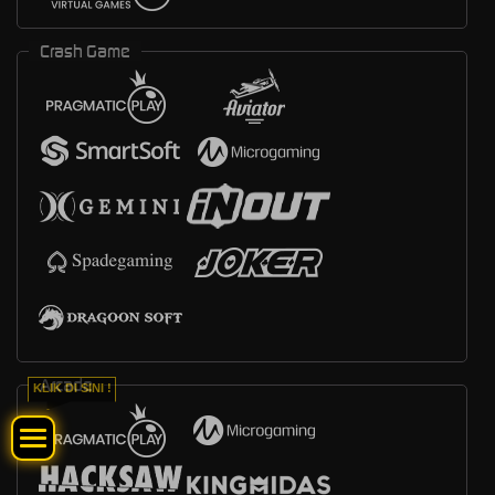
Crash Game
Arcade
KLIK DI SINI !