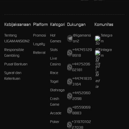
Kebijaksanaan
Platform
Kategori
Dukungan
Komunitas
Tentang
Promosi
Hot
@ligamansi
Telegra
LIGAMANSION2
Games
on2
m
Loyalty
Responsible
Slots
+44745129
Intagra
Referral
Gambling
8918
m
Live
Pusat Bantuan
Casino
+4475206
02181
Syarat dan
Race
Ketentuan
+44741835
Togel
3164
Olahraga
+4452060
Crash
2098
Game
+8559069
Arcade
8883
Poker
+31970102
27038