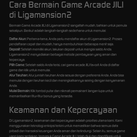
Cara Bermain Game Arcade JILI
di Ligamansion2
Bermain
Game Arcade JILI
di
Ligamansion2
sangatlah mudah, bahkan untuk pemula
sekalipun. Berikut adalah langkah-langkah sederhana untuk memulai:
Daftar Akun:
Pertama-tama, Anda perlu mendaftar akun di
Ligamansion2
. Proses
pendaftaran cepat dan mudah, hanya membutuhkan beberapa menit saja.
Deposit:
Setelah memiliki akun, lakukan deposit untuk mengisi saldo Anda.
Ligamansion2
menyediakan berbagai metode pembayaran yang aman dan
terpercaya.
Pilih Game:
Setelah saldo Anda terisi, cari game arcade JILI favorit Anda di daftar
game dan klik untuk memulai.
Atur Taruhan:
Atur jumlah taruhan Anda sesuai dengan preferensi Anda. Anda bisa
memulai dengan taruhan kecil dan meningkatkannya seiring dengan kenyamanan
Anda.
Mulai Bermain:
Klik tombol putar dan nikmati permainan! Jangan lupa untuk
memanfaatkan fitur-fitur bonus yang tersedia.
Keamanan dan Kepercayaan
Di
Ligamansion2
, keamanan dan kepercayaan adalah prioritas utama kami. Kami
menggunakan teknologi enkripsi terkini untuk memastikan bahwa semua data
pribadi dan transaksi keuangan Anda aman dan terlindungi. Selain itu, semua game
yang kami sediakan, termasuk
Game Arcade JILI
, telah diuji dan disertifikasi untuk