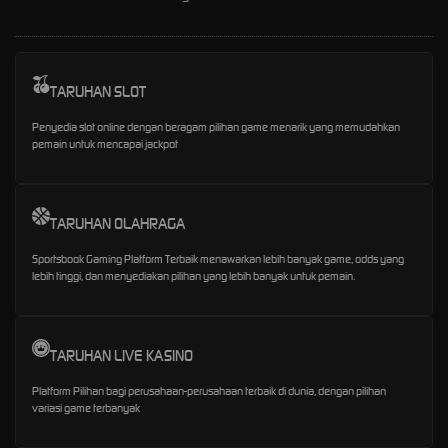
TARUHAN SLOT
Penyedia slot online dengan beragam pilihan game menarik yang memudahkan
pemain untuk mencapai jackpot
TARUHAN OLAHRAGA
Sportsbook Gaming Platform Terbaik menawarkan lebih banyak game, odds yang
lebih tinggi, dan menyediakan pilihan yang lebih banyak untuk pemain.
TARUHAN LIVE KASINO
Platform Pilihan bagi perusahaan-perusahaan terbaik di dunia, dengan pilihan
variasi game terbanyak