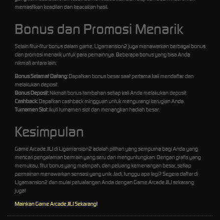
memastikan keadilan dan keacakan hasil.
Bonus dan Promosi Menarik
Selain fitur-fitur bonus dalam game,
Ligamansion2
juga menawarkan berbagai bonus
dan promosi menarik untuk para pemainnya. Beberapa bonus yang bisa Anda
nikmati antara lain:
Bonus Selamat Datang:
Dapatkan bonus besar saat pertama kali mendaftar dan
melakukan deposit.
Bonus Deposit:
Nikmati bonus tambahan setiap kali Anda melakukan deposit.
Cashback:
Dapatkan cashback mingguan untuk mengurangi kerugian Anda.
Turnamen Slot:
Ikuti turnamen slot dan menangkan hadiah besar.
Kesimpulan
Game Arcade JILI
di
Ligamansion2
adalah pilihan yang sempurna bagi Anda yang
mencari pengalaman bermain yang seru dan menguntungkan. Dengan grafis yang
memukau, fitur bonus yang melimpah, dan peluang kemenangan besar, setiap
permainan menawarkan sensasi yang unik. Jadi, tunggu apa lagi? Segera daftar di
Ligamansion2
dan mulai petualangan Anda dengan
Game Arcade JILI
sekarang
juga!
Mainkan Game Arcade JILI Sekarang!