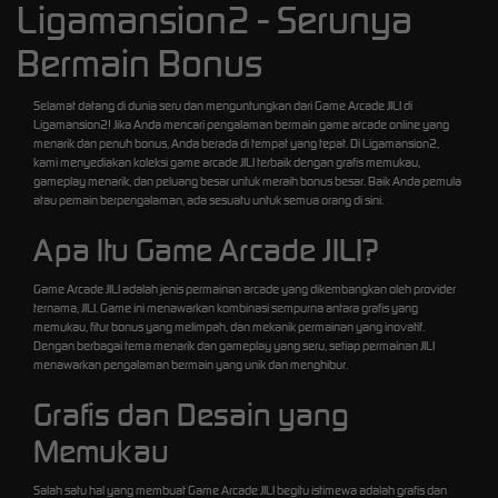
Ligamansion2 - Serunya
Bermain Bonus
Selamat datang di dunia seru dan menguntungkan dari
Game Arcade JILI di
Ligamansion2
! Jika Anda mencari pengalaman bermain game arcade online yang
menarik dan penuh bonus, Anda berada di tempat yang tepat. Di
Ligamansion2
,
kami menyediakan koleksi game arcade JILI terbaik dengan grafis memukau,
gameplay menarik, dan peluang besar untuk meraih bonus besar. Baik Anda pemula
atau pemain berpengalaman, ada sesuatu untuk semua orang di sini.
Apa Itu Game Arcade JILI?
Game Arcade JILI
adalah jenis permainan arcade yang dikembangkan oleh provider
ternama, JILI. Game ini menawarkan kombinasi sempurna antara grafis yang
memukau, fitur bonus yang melimpah, dan mekanik permainan yang inovatif.
Dengan berbagai tema menarik dan gameplay yang seru, setiap permainan JILI
menawarkan pengalaman bermain yang unik dan menghibur.
Grafis dan Desain yang
Memukau
Salah satu hal yang membuat
Game Arcade JILI
begitu istimewa adalah grafis dan