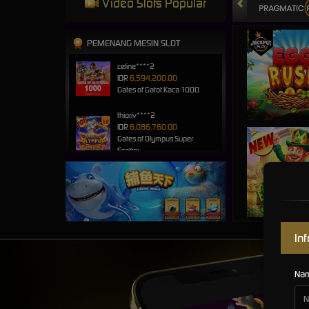
Video Slots Popular
PEMENANG MESIN SLOT
celine****2
IDR
6,594,200.00
Gates of Gatot Kaca 1000
thioriv****2
IDR
6,086,760.00
Gates of Olympus Super
Scatter
celine****2
IDR
5,565,600.00
Gates of Gatot Kaca 1000
muli****7
Inf
IDR
4,889,450.00
Gates of Olympus Super
Scatter
Na
celine****2
IDR
4,541,800.00