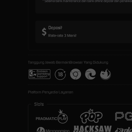
* Selama bank maintenance dan bank offline deposit dan penarikan
Deposit
Rata-rata 3 Menit
Tanggung Jawab Bermain
Browser Yang Didukung
Platform Penyedia Layanan
Slots