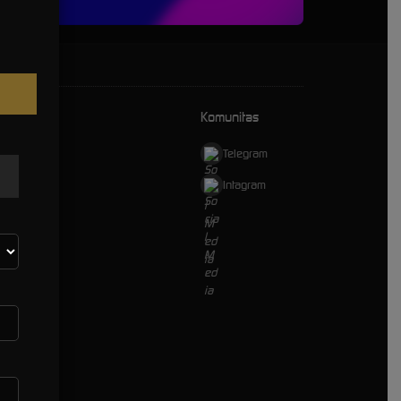
Komunitas
ansion2
Telegram
51298918
Intagram
20602181
18353164
0602098
0698883
010227038
nsion2