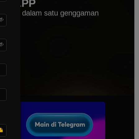
N2 APP
rmainan dalam satu genggaman
SION2
stalasi