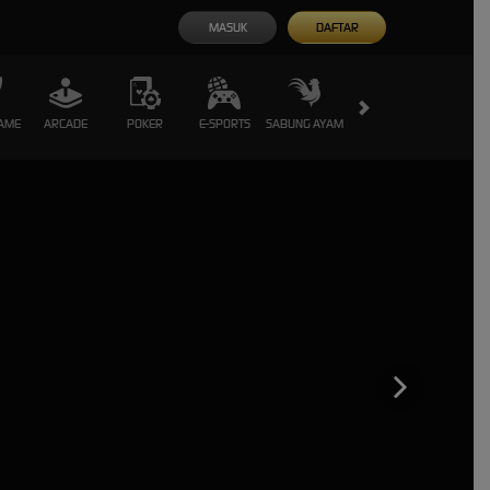
MASUK
DAFTAR
GAME
ARCADE
POKER
E-SPORTS
SABUNG AYAM
PROMOSI