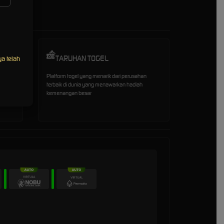
TARUHAN TOGEL
a telah
aan
Platform togel yang menarik dari perusahan
e
terbaik di dunia yang menawarkan hadiah
kemenangan besar