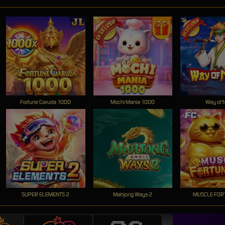
Fortune Garuda 1000
Mochi Mania 1000
Way of N
SUPER ELEMENTS 2
Mahjong Ways 2
MUSCLE FOR