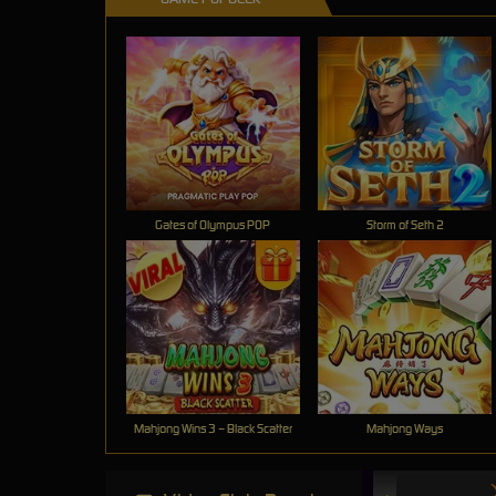
Gates of Olympus POP
Storm of Seth 2
Mahjong Wins 3 – Black Scatter
Mahjong Ways