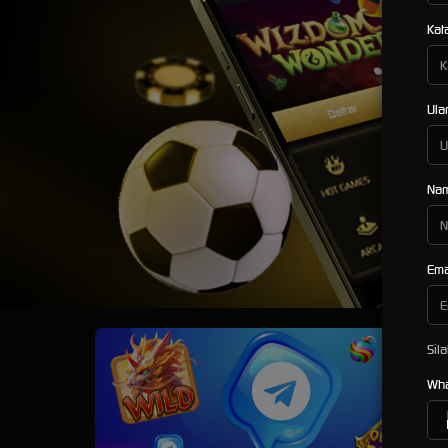
Gates of Gatot Kaca 1000
Kat
basoika****i
IDR
4,072,500.00
Starlight Princess Super Scatter
Ula
gule****i
IDR
3,814,160.00
Sweet Rush Bonanza
basoika****i
Nam
IDR
3,693,500.00
Gates of Olympus Super
Scatter
celine****2
Ema
IDR
3,345,200.00
Gates of Gatot Kaca 1000
j****g
Sil
IDR
3,276,000.00
Mahjong Wins 3 – Black
Wha
Scatter