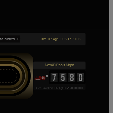
Jum, 07-Agt-2026 17.20.06
al: PP Virtual Sports pada 30-Jun-2026 dari 14.59.59 sampai 30-Sep-2026 14.59.59. Selama wak
Nex4D Pools Night
Live Draw Kam, 06-Agt-2026 00.00.00