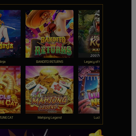
inja
BANDITO RETURNS
Legacy of Kong Maxways
TUNE CAT
Mahjong Legend
Lucky Neko