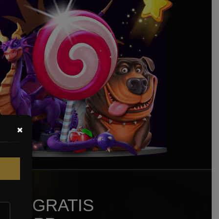
×
ASI GRATIS